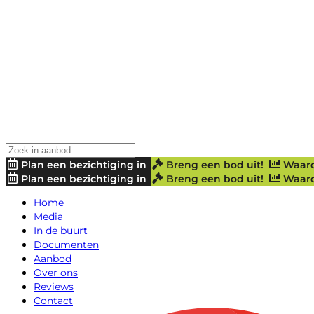
Plan een bezichtiging in
Breng een bod uit!
Waard
Plan een bezichtiging in
Breng een bod uit!
Waard
Home
Media
In de buurt
Documenten
Aanbod
Over ons
Reviews
Contact