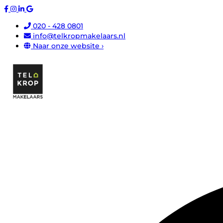
020 - 428 0801
info@telkropmakelaars.nl
Naar onze website ›