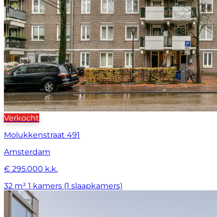
Verkocht
Molukkenstraat 491
Amsterdam
€ 295.000 k.k.
32 m²
1 kamers (1 slaapkamers)