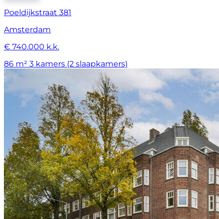
Poeldijkstraat 381
Amsterdam
€ 740.000 k.k.
86 m²
3 kamers (2 slaapkamers)