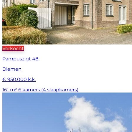
Verkocht
Pampuszigt 48
Diemen
€ 950.000 k.k.
161 m²
6 kamers (4 slaapkamers)