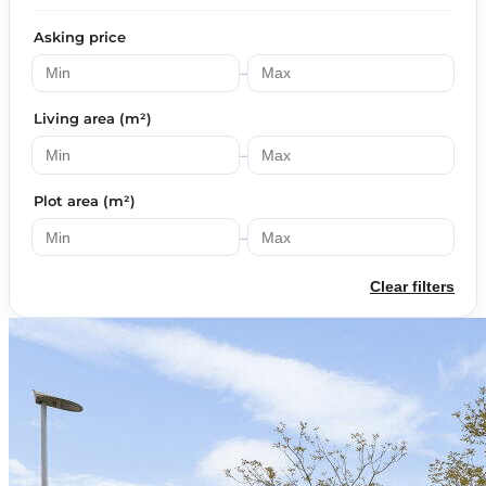
Asking price
–
Living area (m²)
–
Plot area (m²)
–
Clear filters