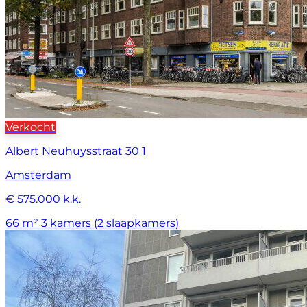
Verkocht
Albert Neuhuysstraat 30 1
Amsterdam
€ 575.000 k.k.
66 m²
3 kamers (2 slaapkamers)