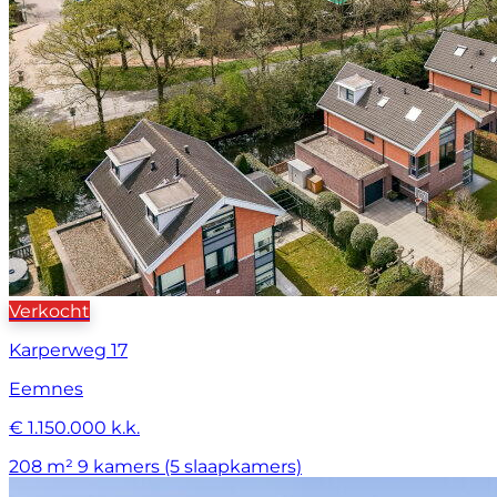
Verkocht
Karperweg 17
Eemnes
€ 1.150.000 k.k.
208 m²
9 kamers (5 slaapkamers)