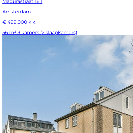
Madurastraat 16 1
Amsterdam
€ 499.000 k.k.
56 m²
3 kamers (2 slaapkamers)