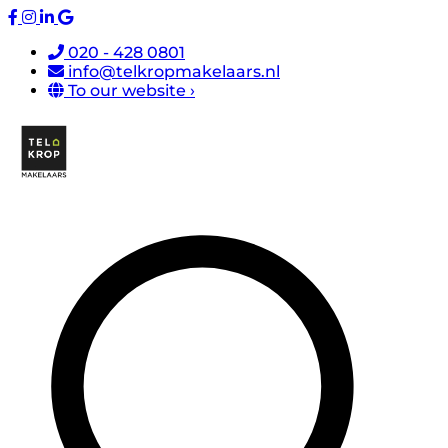
020 - 428 0801
info@telkropmakelaars.nl
To our website ›