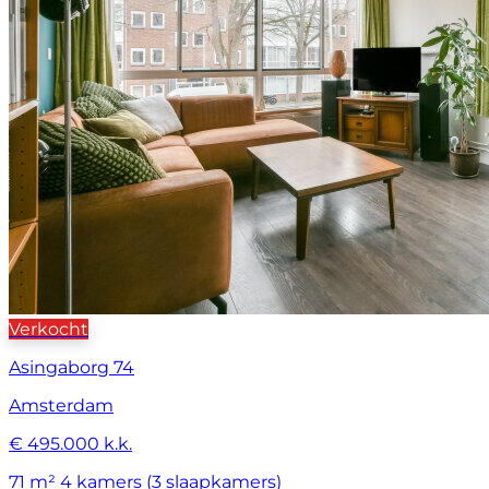
Verkocht
Asingaborg 74
Amsterdam
€ 495.000 k.k.
71 m²
4 kamers (3 slaapkamers)